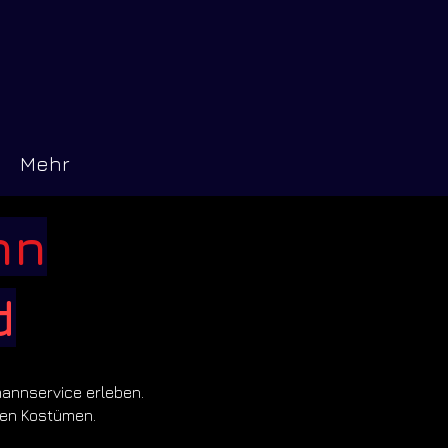
Mehr
nn
d
annservice erleben.
gen Kostümen.