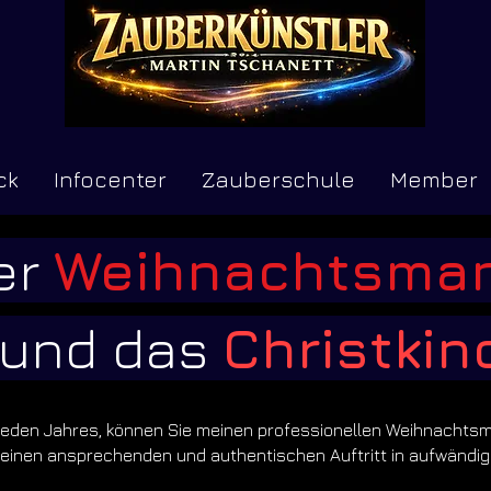
ck
Infocenter
Zauberschule
Member
er
Weihnachtsma
und das
Christkin
jeden Jahres, können Sie meinen professionellen Weihnachtsm
r einen ansprechenden und authentischen Auftritt in aufwändi